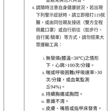
並避免與他人共食。
請隨時注意自身健康狀況，若出現
下列警示症狀時，請立即撥打
119
就
醫，或由同住親友接送
（
雙方全程
佩戴口罩
）
或自行前往
（
如步行、
自行駕
/
騎車
）
等方式，請勿搭乘大
眾運輸工具：
無發燒
(
體溫
<38℃)
之情形
下，心跳
>100
次
/
分鐘。
喘或呼吸困難
(
呼吸速率
>30
次
/
分鐘，或血氧監測
≦
94%)
。
持續胸痛或胸悶。
意識不清。
皮膚、嘴唇或指甲床發青。