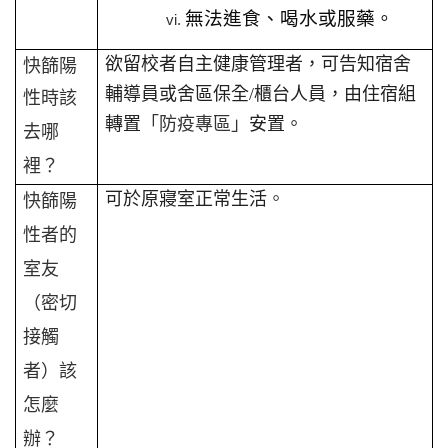
無法進食、喝水或服藥。
欲留校者自主健康管理者，可告知宿舍
快篩陽
輔導員或舍區保全/櫃台人員，由住宿組
性
時該
轉置
「防疫專區」
安置。
去哪
裡？
可於原寢室正常生活
。
快篩陽
性者的
室友
（密切
接觸
者）該
怎麼
辦？